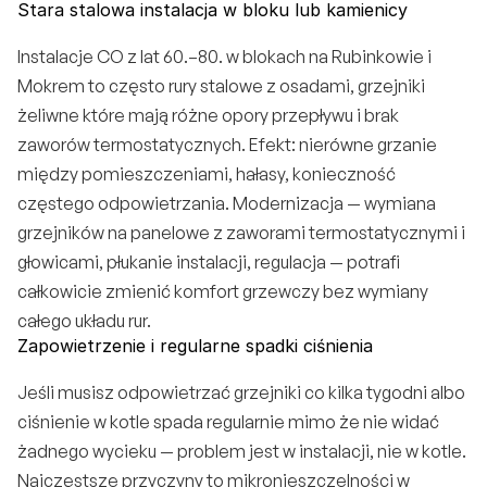
Stara stalowa instalacja w bloku lub kamienicy
Instalacje CO z lat 60.–80. w blokach na 
Rubinkowie
 i 
Mokrem to często rury stalowe z osadami, grzejniki 
żeliwne które mają różne opory przepływu i brak 
zaworów termostatycznych. Efekt: nierówne grzanie 
między pomieszczeniami, hałasy, konieczność 
częstego odpowietrzania. Modernizacja — wymiana 
grzejników na panelowe z zaworami termostatycznymi i 
głowicami, płukanie instalacji, regulacja — potrafi 
całkowicie zmienić komfort grzewczy bez wymiany 
całego układu rur.
Zapowietrzenie i regularne spadki ciśnienia
Jeśli musisz odpowietrzać grzejniki co kilka tygodni albo 
ciśnienie w kotle spada regularnie mimo że nie widać 
żadnego wycieku — problem jest w instalacji, nie w kotle. 
Najczęstsze przyczyny to mikronieszczelności w 