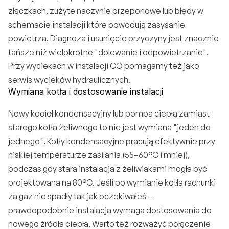
złączkach, zużyte naczynie przeponowe lub błędy w 
schemacie instalacji które powodują zasysanie 
powietrza. Diagnoza i usunięcie przyczyny jest znacznie 
tańsze niż wielokrotne "dolewanie i odpowietrzanie". 
Przy wyciekach w instalacji CO pomagamy też jako 
serwis wycieków hydraulicznych
.
Wymiana kotła i dostosowanie instalacji
Nowy kocioł kondensacyjny lub pompa ciepła zamiast 
starego kotła żeliwnego to nie jest wymiana "jeden do 
jednego". Kotły kondensacyjne pracują efektywnie przy 
niskiej temperaturze zasilania (55–60°C i mniej), 
podczas gdy stara instalacja z żeliwiakami mogła być 
projektowana na 80°C. Jeśli po wymianie kotła rachunki 
za gaz nie spadły tak jak oczekiwałeś — 
prawdopodobnie instalacja wymaga dostosowania do 
nowego źródła ciepła. Warto też rozważyć połączenie 