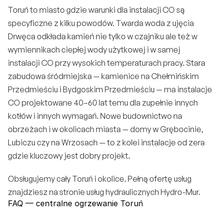
Toruń to miasto gdzie warunki dla instalacji CO są 
specyficzne z kilku powodów. Twarda woda z ujęcia 
Drwęca odkłada kamień nie tylko w czajniku ale też w 
wymiennikach ciepłej wody użytkowej i w samej 
instalacji CO przy wysokich temperaturach pracy. Stara 
zabudowa śródmiejska — kamienice na 
Chełmińskim 
Przedmieściu
 i Bydgoskim Przedmieściu — ma instalacje 
CO projektowane 40–60 lat temu dla zupełnie innych 
kotłów i innych wymagań. Nowe budownictwo na 
obrzeżach i w okolicach miasta — domy w Grębocinie, 
Lubiczu czy na Wrzosach — to z kolei instalacje od zera 
gdzie kluczowy jest dobry projekt.
Obsługujemy cały Toruń i okolice. Pełną ofertę usług 
znajdziesz na stronie 
usług hydraulicznych Hydro-Mur
.
FAQ — centralne ogrzewanie Toruń