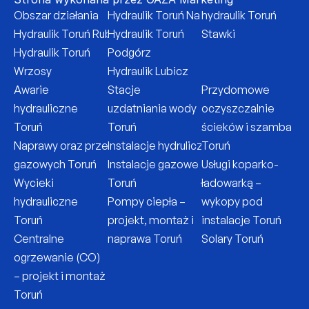
Facebook
Instagram
Obszar działania
Hydraulik Toruń Na Skarpie
hydraulik Toruń 
Hydraulik Toruń Rubinkowo
Hydraulik Toruń 
Stawki
Hydraulik Toruń 
Podgórz
Wrzosy
Hydraulik Lubicz
Awarie 
Stacje 
Przydomowe 
hydrauliczne 
uzdatniania wody 
oczyszczalnie 
Toruń
Toruń
ścieków i szamba 
Naprawy oraz przeglądy pieców 
Instalacje hydruliczne Toruń
Toruń
gazowych Toruń
Instalacje gazowe 
Usługi koparko-
Wycieki 
Toruń
ładowarką – 
hydrauliczne 
Pompy ciepła – 
wykopy pod 
Toruń
projekt, montaż i 
instalacje Toruń
Centralne 
naprawa Toruń
Solary Toruń
ogrzewanie (CO) 
– projekt i montaż 
Toruń