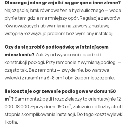
Dlaczego jedne grzejniki są gorące a inne zimne?
Najczęściej brak równoważenia hydraulicznego — woda 
płynie tam gdzie ma mniejszy opór. Regulacja zaworów 
równoważących lub wymiana na zawory z nastawą 
wstępną rozwiązuje problem bez wymiany instalacji.
Czy da się zrobić podłogówkę w istniejącym 
mieszkaniu?
 Zależy od wysokości posadzki i 
konstrukcji podłogi. Przy remoncie z wymianą podłogi — 
często tak. Bez remontu — zwykle nie, bo warstwa 
wylewki z rurami ma 6–8 cm i obniża pomieszczenie.
Ile kosztuje ogrzewanie podłogowe w domu 150 
m²?
 Sam montaż pętli i rozdzielaczy to orientacyjnie 12 
000–18 000 zł przy domu 150 m², zależnie od liczby stref i 
stopnia skomplikowania instalacji. Do tego koszt wylewki 
i kotła.