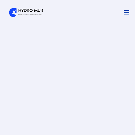
Centralne ogrzewanie 
(CO) – projekt i montaż 
Toruń
Projektowanie, montaż i naprawa instalacji centralnego 
ogrzewania. Od klasycznych grzejników po oszczędne 
ogrzewanie podłogowe PEX. Dobieramy systemy tak, by 