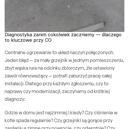
Diagnostyka zanim cokolwiek zaczniemy — dlaczego 
to kluczowe przy CO
Centralne ogrzewanie to układ naczyń połączonych. 
Jeden błąd — za mały grzejnik w jednym pomieszczeniu, 
zbyt wąska rura na odcinku zbiorczym, źle ustawiony 
zawór równoważący — potrafi zaburzyć pracę całej 
instalacji. Dlatego przy każdym zgłoszeniu, czy to 
naprawy czy modernizacji, zaczynamy od krótkiej 
diagnozy:
Gdzie w domu jest najzimniej i kiedy? Czy ciśnienie w 
kotle spada regularnie? Czy grzejniki są gorące przy 
zasilaniu a zimne przy powrocie, czy odwrotnie? Czy 