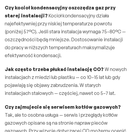
Czy kocioł kondensacyjny oszczędza gaz przy 
starej instalacji?
 Kocioł kondensacyjny działa 
najefektywniej przy niskiej temperaturze powrotu 
(poniżej 57°C). Jeśli stara instalacja wymaga 75–80°C — 
oszczędności będą mniejsze. Dostosowanie instalacji 
do pracy w niższych temperaturach maksymalizuje 
efektywność kondensacji.
Jak często trzeba płukać instalację CO?
 W nowych 
instalacjach z miedzi lub plastiku — co 10–15 lat lub gdy 
pojawiają się objawy zabrudzenia. W starych 
instalacjach stalowych — częściej, nawet co 5–7 lat.
Czy zajmujecie się serwisem kotłów gazowych?
Tak, ale to osobna usługa — serwis i przeglądy kotłów 
gazowych opisane są na 
stronie napraw pieców 
gazowych
. Przy wizycie dotyczącej CO możemy ocenić 