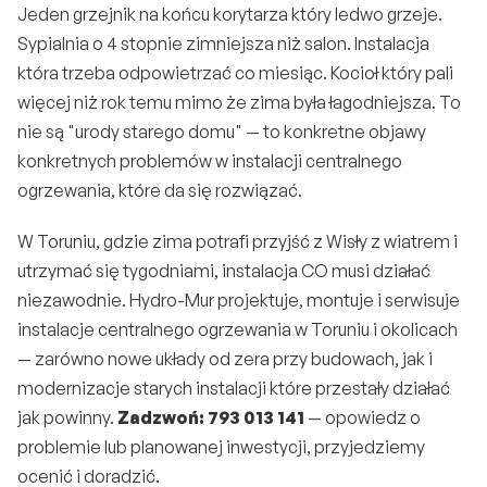
Jeden grzejnik na końcu korytarza który ledwo grzeje. 
Sypialnia o 4 stopnie zimniejsza niż salon. Instalacja 
która trzeba odpowietrzać co miesiąc. Kocioł który pali 
więcej niż rok temu mimo że zima była łagodniejsza. To 
nie są "urody starego domu" — to konkretne objawy 
konkretnych problemów w instalacji centralnego 
ogrzewania, które da się rozwiązać.
W Toruniu, gdzie zima potrafi przyjść z Wisły z wiatrem i 
utrzymać się tygodniami, instalacja CO musi działać 
niezawodnie. Hydro-Mur projektuje, montuje i serwisuje 
instalacje centralnego ogrzewania w Toruniu i okolicach 
— zarówno nowe układy od zera przy budowach, jak i 
modernizacje starych instalacji które przestały działać 
jak powinny. 
Zadzwoń: 793 013 141
 — opowiedz o 
problemie lub planowanej inwestycji, przyjedziemy 
ocenić i doradzić.