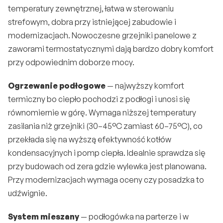
temperatury zewnętrznej, łatwa w sterowaniu 
strefowym, dobra przy istniejącej zabudowie i 
modernizacjach. Nowoczesne grzejniki panelowe z 
zaworami termostatycznymi dają bardzo dobry komfort 
przy odpowiednim doborze mocy.
Ogrzewanie podłogowe
 — najwyższy komfort 
termiczny bo ciepło pochodzi z podłogi i unosi się 
równomiernie w górę. Wymaga niższej temperatury 
zasilania niż grzejniki (30–45°C zamiast 60–75°C), co 
przekłada się na wyższą efektywność kotłów 
kondensacyjnych i pomp ciepła. Idealnie sprawdza się 
przy budowach od zera gdzie wylewka jest planowana. 
Przy modernizacjach wymaga oceny czy posadzka to 
udźwignie.
System mieszany
 — podłogówka na parterze i w 