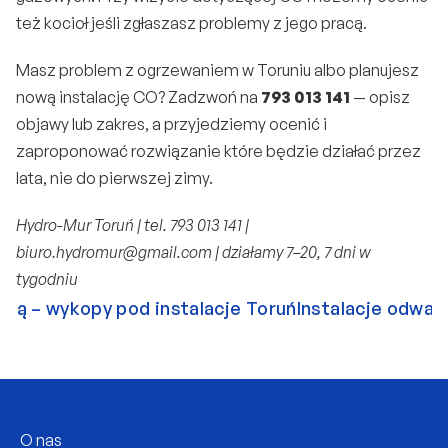
też kocioł jeśli zgłaszasz problemy z jego pracą.
Masz problem z ogrzewaniem w Toruniu albo planujesz 
nową instalację CO? Zadzwoń na 
793 013 141
 — opisz 
objawy lub zakres, a przyjedziemy ocenić i 
zaproponować rozwiązanie które będzie działać przez 
lata, nie do pierwszej zimy.
Hydro-Mur Toruń | tel. 793 013 141 | 
biuro.hydromur@gmail.com
 | działamy 7–20, 7 dni w 
tygodniu
rką – wykopy pod instalacje Toruń
Instalacje odwadn
O nas