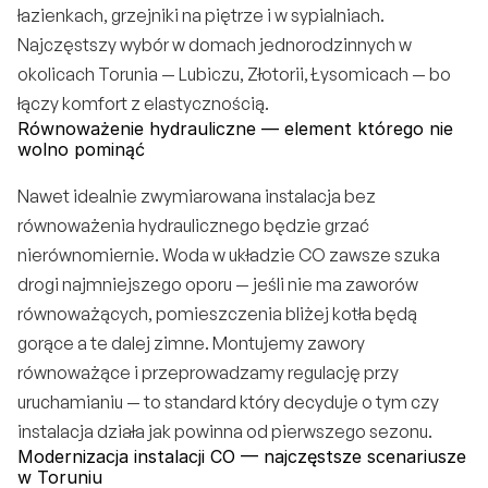
łazienkach, grzejniki na piętrze i w sypialniach. 
Najczęstszy wybór w domach jednorodzinnych w 
okolicach Torunia — Lubiczu, Złotorii, Łysomicach — bo 
łączy komfort z elastycznością.
Równoważenie hydrauliczne — element którego nie 
wolno pominąć
Nawet idealnie zwymiarowana instalacja bez 
równoważenia hydraulicznego będzie grzać 
nierównomiernie. Woda w układzie CO zawsze szuka 
drogi najmniejszego oporu — jeśli nie ma zaworów 
równoważących, pomieszczenia bliżej kotła będą 
gorące a te dalej zimne. Montujemy zawory 
równoważące i przeprowadzamy regulację przy 
uruchamianiu — to standard który decyduje o tym czy 
instalacja działa jak powinna od pierwszego sezonu.
Modernizacja instalacji CO — najczęstsze scenariusze 
w Toruniu