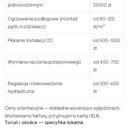
jednorodzinnym
25000 zł
Ogrzewanie podłogowe (montaż 
od 80–120 
pętli, rozdzielacz)
zł/m²
Płukanie instalacji CO
od 500–1500 
zł
Wymiana naczynia przeponowego
od 400–700 
zł
Regulacja i równoważenie 
od 300–600 
hydrauliczne
zł
Ceny orientacyjne — dokładna wycena po oględzinach. 
Wystawiamy faktury, przyjmujemy kartę i BLIK.
Toruń i okolice — specyfika lokalna